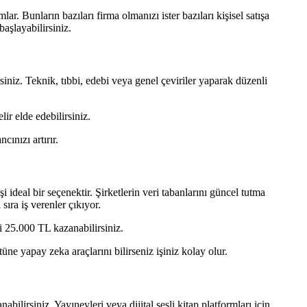
r. Bunların bazıları firma olmanızı ister bazıları kişisel satışa
başlayabilirsiniz.
rsiniz. Teknik, tıbbi, edebi veya genel çeviriler yaparak düzenli
ir elde edebilirsiniz.
ınızı artırır.
i ideal bir seçenektir. Şirketlerin veri tabanlarını güncel tutma
sıra iş verenler çıkıyor.
i 25.000 TL kazanabilirsiniz.
üne yapay zeka araçlarını bilirseniz işiniz kolay olur.
abilirsiniz. Yayınevleri veya dijital sesli kitap platformları için