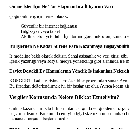
Online İşler İçin Ne Tür Ekipmanlara İhtiyacım Var?
Çoğu online iş için temel olarak:
Güvenilir bir internet bağlantısı
Bilgisayar veya tablet
Akıllı telefon yeterlidir. İşin türüne göre mikrofon, kamera v
Bu İşlerden Ne Kadar Sürede Para Kazanmaya Başlayabilir
İş modeline bağlı olarak değişir. Sanal asistanlık ve veri girişi gib
İçerik yazarlığı veya sosyal medya yöneticiliği gibi alanlarda ise m
Devlet Destekli Ev Hanımlarına Yönelik İş İmkanları Nelerdi
KOSGEB'in kadın girişimcilere özel hibe programları sunar. Aynı ş
Bu fırsatları değerlendirmek iyi bir başlangıç olur. Ayrıca kadın gir
Vergiler Konusunda Nelere Dikkat Etmeliyim?
Online kazançlarınız belirli bir tutarı aştığında vergi ödemeniz gere
başvurmalısınız. Bu konuda en iyi bilgiyi size uzman bir muhaseb
uzmana danışarak başlamanızdır.