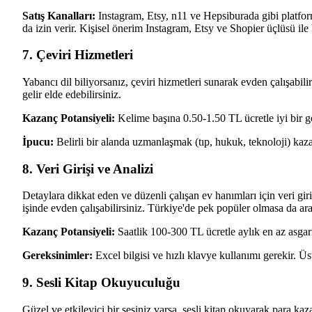
Satış Kanalları:
Instagram, Etsy, n11 ve Hepsiburada gibi platformla
da izin verir. Kişisel önerim Instagram, Etsy ve Shopier üçlüsü ile 
7. Çeviri Hizmetleri
Yabancı dil biliyorsanız, çeviri hizmetleri sunarak evden çalışabili
gelir elde edebilirsiniz.
Kazanç Potansiyeli:
Kelime başına 0.50-1.50 TL ücretle iyi bir gel
İpucu:
Belirli bir alanda uzmanlaşmak (tıp, hukuk, teknoloji) kazanc
8. Veri Girişi ve Analizi
Detaylara dikkat eden ve düzenli çalışan ev hanımları için veri giriş
işinde evden çalışabilirsiniz. Türkiye'de pek popüler olmasa da ara 
Kazanç Potansiyeli:
Saatlik 100-300 TL ücretle aylık en az asgar
Gereksinimler:
Excel bilgisi ve hızlı klavye kullanımı gerekir. Üst
9. Sesli Kitap Okuyuculuğu
Güzel ve etkileyici bir sesiniz varsa, sesli kitap okuyarak para kazan