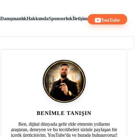
ı
Danışmanlık
Hakkımda
Sponsorluk
İletişim
YouTube
BENIMLE TANIŞIN
Ben, dijital dünyada gelir elde etmenin yollarını
araştıran, deneyen ve bu tecrübeleri sizinle paylaşan bir
içerik üreticisiyim. YouTube'da ve burada buluşuyoruz!