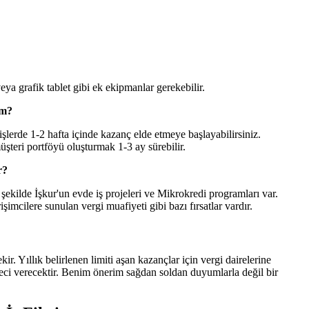
eya grafik tablet gibi ek ekipmanlar gerekebilir.
im?
i işlerde 1-2 hafta içinde kazanç elde etmeye başlayabilirsiniz.
üşteri portföyü oluşturmak 1-3 ay sürebilir.
r?
ekilde İşkur'un evde iş projeleri ve Mikrokredi programları var.
işimcilere sunulan vergi muafiyeti gibi bazı fırsatlar vardır.
kir. Yıllık belirlenen limiti aşan kazançlar için vergi dairelerine
eci verecektir. Benim önerim sağdan soldan duyumlarla değil bir