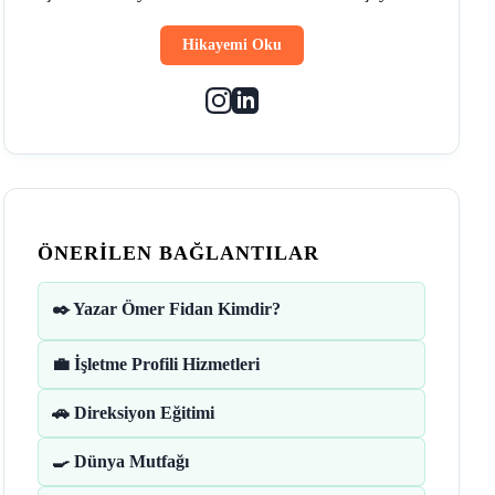
Hikayemi Oku
ÖNERILEN BAĞLANTILAR
✒️ Yazar Ömer Fidan Kimdir?
💼 İşletme Profili Hizmetleri
🚗 Direksiyon Eğitimi
🍳 Dünya Mutfağı