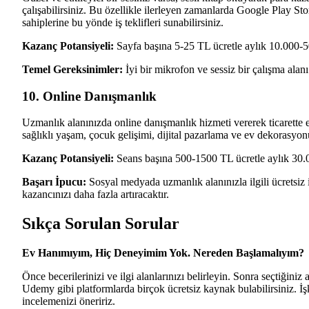
çalışabilirsiniz. Bu özellikle ilerleyen zamanlarda Google Play Sto
sahiplerine bu yönde iş teklifleri sunabilirsiniz.
Kazanç Potansiyeli:
Sayfa başına 5-25 TL ücretle aylık 10.000-5
Temel Gereksinimler:
İyi bir mikrofon ve sessiz bir çalışma alanı
10. Online Danışmanlık
Uzmanlık alanınızda online danışmanlık hizmeti vererek ticarette e
sağlıklı yaşam, çocuk gelişimi, dijital pazarlama ve ev dekorasyon
Kazanç Potansiyeli:
Seans başına 500-1500 TL ücretle aylık 30.0
Başarı İpucu:
Sosyal medyada uzmanlık alanınızla ilgili ücretsiz i
kazancınızı daha fazla artıracaktır.
Sıkça Sorulan Sorular
Ev Hanımıyım, Hiç Deneyimim Yok. Nereden Başlamalıyım?
Önce becerilerinizi ve ilgi alanlarınızı belirleyin. Sonra seçtiğiniz
Udemy gibi platformlarda birçok ücretsiz kaynak bulabilirsiniz. İ
incelemenizi öneririz.