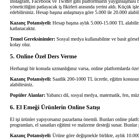
Instagram, Facebook ve Twitter gibi platformların yaygınlaşması 
yöneticiliğini patlayacak iş fikirleri arasında yerini aldı. Küçük i
edebilirsiniz. Hesap başına anlaşmaya göre 5.000 ile 20.000 alabili
Kazanç Potansiyeli:
Hesap başına aylık 5.000-15.000 TL alabilirs
katlanacaktır.
Temel Gereksinimler:
Sosyal medya kullanabilme ve basit görsel t
kolay olur.
5. Online Özel Ders Verme
Herhangi bir konuda uzmanlığınız varsa, online platformlarda özel
Kazanç Potansiyeli:
Saatlik 200-1000 TL ücretle, eğitim konusuna
alabilirsiniz.
Popüler Alanlar:
Yabancı dil, sosyal medya, matematik, fen, müzik
6. El Emeği Ürünlerin Online Satışı
El işi ürünler yapıyorsanız pazarlama önemli. Bunları online platfo
programları, el sanatları eğitimi ve malzeme desteği sunar. Bunlar g
Kazanç Potansiyeli:
Ürüne göre değişmekle birlikte, aylık 10.00