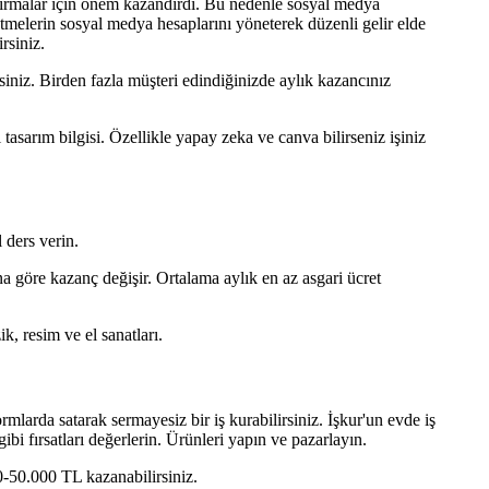
firmalar için önem kazandırdı. Bu nedenle sosyal medya
şletmelerin sosyal medya hesaplarını yöneterek düzenli gelir elde
rsiniz.
iniz. Birden fazla müşteri edindiğinizde aylık kazancınız
asarım bilgisi. Özellikle yapay zeka ve canva bilirseniz işiniz
 ders verin.
 göre kazanç değişir. Ortalama aylık en az asgari ücret
, resim ve el sanatları.
rmlarda satarak sermayesiz bir iş kurabilirsiniz. İşkur'un evde iş
ibi fırsatları değerlerin. Ürünleri yapın ve pazarlayın.
0-50.000 TL kazanabilirsiniz.