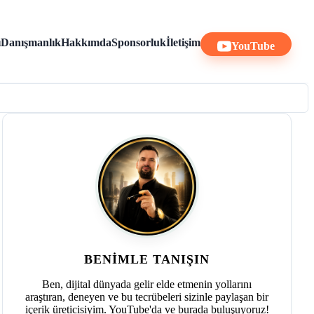
ı
Danışmanlık
Hakkımda
Sponsorluk
İletişim
YouTube
BENIMLE TANIŞIN
Ben, dijital dünyada gelir elde etmenin yollarını
araştıran, deneyen ve bu tecrübeleri sizinle paylaşan bir
içerik üreticisiyim. YouTube'da ve burada buluşuyoruz!