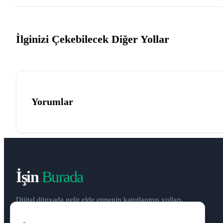
İlginizi Çekebilecek Diğer Yollar
Yorumlar
İşin
Burada
Dijital dünyada gelir elde etmenin kanıtlanmış yolları,
pasif gelir stratejileri ve yenilikçi iş fikirleri ile finansal