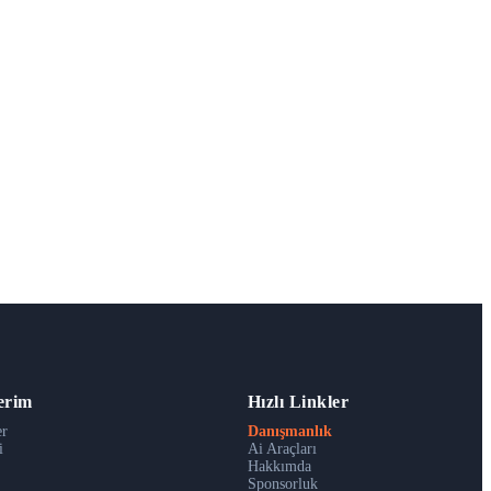
erim
Hızlı Linkler
er
Danışmanlık
i
Ai Araçları
Hakkımda
Sponsorluk