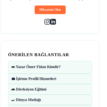
Hikayemi Oku
ÖNERILEN BAĞLANTILAR
✒️ Yazar Ömer Fidan Kimdir?
💼 İşletme Profili Hizmetleri
🚗 Direksiyon Eğitimi
🍳 Dünya Mutfağı