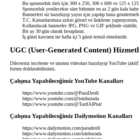
Bu sponsorluk türü için 300 x 250, 300 x 600 ve 125 x 125
Sponsorluk yenilecekse süre bitimine en az 2 gün kala haber
Bannerleri siz hazırlayıp yayın için yapılıp bana göndermeli
T.C. Kanunlarımıza aykırı görsel ve linkleme yapmıyorum,
Kullanılacak bannerler JPG, PNG ve GIF şeklinde olabilir,
Bir ay 30 gün olarak hesaplanır.
İş günü kavramı ise hafta içi 5 günü temsil etmektedir.
UGC (User-Generated Content) Hizmet
Dilerseniz inceleme ve tanıtım videoları hazırlayıp YouTube (aktif
formu doldurabilirsiniz.
Çalışma Yapabileceğimiz YouTube Kanalları
https://www.youtube.com/@ParaDerdi
https://www.youtube.com/@isinburada
https://www.youtube.com/@TarifAlPisir
Çalışma Yapabileceğimiz Dailymotion Kanalları
https://www.dailymotion.com/paraderdi
https://www.dailymotion.com/isinburada