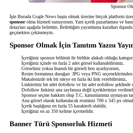
Sponsor Ol
İşin Burada Gogle News başta olmak üzerine birçok platform üzeri
sponsor
olma hizmeti sunuyorum. Yani içerik pazarlaması ve bann
detayları aşağıda belirttim. Belirttiğim yayımlama kuralları dışında 
geçmekten çekinmeyin.
Sponsor Olmak İçin Tanıtım Yazısı Yayı
İçeriğiniz sponsor bölümü ile birlikte alakalı olduğu kategor
İçeriğiniz içinde en fazla 2 adet görsel kullanabilirsiniz.
Görseliniz yoksa lisanslı bir görseli ben ayarlıyorum,
Resim formatınız durağan JPG veya PNG seçeneklerinden bi
Makalenizde tek bir siteye en fazla iki link verebilirsiniz,
Linkleriniz bir adet dofollow ve bir adet nofollow şeklinde o
Dofollow linkiniz ana sayfanıza değil içeriklerinize verilmeli
Sponsor seçme hakkım olup T.C. kanunlarımız uymayan tanıt
Ana görsel olarak kullanılacak resminiz 700 x 345 px olmalı
İçerik başlığınız en fazla 55 karakterli olabilir,
İçeriğiniz en az 350 kelime içermelidir.
Banner Türü Sponsorluk Hizmeti