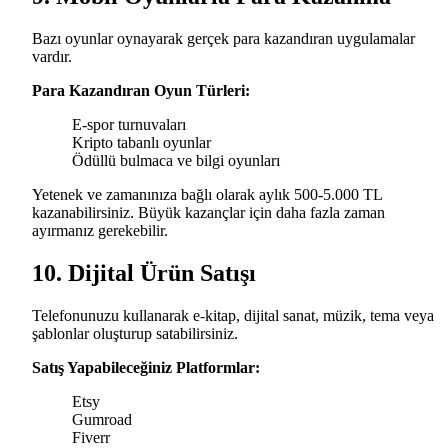
Bazı oyunlar oynayarak gerçek para kazandıran uygulamalar
vardır.
Para Kazandıran Oyun Türleri:
E-spor turnuvaları
Kripto tabanlı oyunlar
Ödüllü bulmaca ve bilgi oyunları
Yetenek ve zamanınıza bağlı olarak aylık 500-5.000 TL
kazanabilirsiniz. Büyük kazançlar için daha fazla zaman
ayırmanız gerekebilir.
10. Dijital Ürün Satışı
Telefonunuzu kullanarak e-kitap, dijital sanat, müzik, tema veya
şablonlar oluşturup satabilirsiniz.
Satış Yapabileceğiniz Platformlar:
Etsy
Gumroad
Fiverr