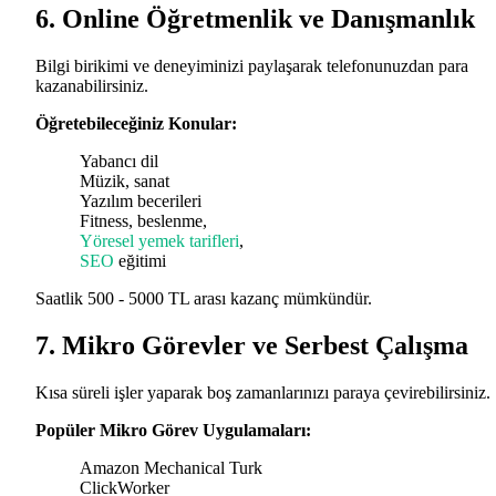
6. Online Öğretmenlik ve Danışmanlık
Bilgi birikimi ve deneyiminizi paylaşarak telefonunuzdan para
kazanabilirsiniz.
Öğretebileceğiniz Konular:
Yabancı dil
Müzik, sanat
Yazılım becerileri
Fitness, beslenme,
Yöresel yemek tarifleri
,
SEO
eğitimi
Saatlik 500 - 5000 TL arası kazanç mümkündür.
7. Mikro Görevler ve Serbest Çalışma
Kısa süreli işler yaparak boş zamanlarınızı paraya çevirebilirsiniz.
Popüler Mikro Görev Uygulamaları:
Amazon Mechanical Turk
ClickWorker