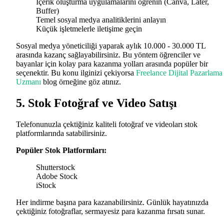
İçerik oluşturma uygulamalarını öğrenin (Canva, Later,
Buffer)
Temel sosyal medya analitiklerini anlayın
Küçük işletmelerle iletişime geçin
Sosyal medya yöneticiliği yaparak aylık 10.000 - 30.000 TL
arasında kazanç sağlayabilirsiniz. Bu yöntem öğrenciler ve
bayanlar için kolay para kazanma yolları arasında popüler bir
seçenektir. Bu konu ilginizi çekiyorsa
Freelance Dijital Pazarlama
Uzmanı
blog örneğine göz atınız.
5. Stok Fotoğraf ve Video Satışı
Telefonunuzla çektiğiniz kaliteli fotoğraf ve videoları stok
platformlarında satabilirsiniz.
Popüler Stok Platformları:
Shutterstock
Adobe Stock
iStock
Her indirme başına para kazanabilirsiniz. Günlük hayatınızda
çektiğiniz fotoğraflar, sermayesiz para kazanma fırsatı sunar.