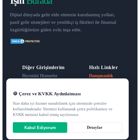
İşin
Burada
Dijital dünyada gelir elde etmenin kanıtlanmış yolları,
pasif gelir stratejileri ve yenilikçi iş fikirleri ile finansal
özgürlüğünüze giden yolu inşa edin.
Diğer Girişimlerim
Hızlı Linkler
Biyosidal Hizmetler
Danışmanlık
Direksiyon Eğitimi
Ai Araçları
SEO Hizmetlerim
Hakkımda
G.İ.P. Yönetimi
Sponsorluk
🍪 Çerez ve KVKK Aydınlatması
Dünya Mutfağı
İletişim
Size daha iyi hizmet sunabilmek için sitemizde çerezler
kullanılmaktadır. Sitemizi kullanarak çerez politikamızı ve
KVKK metnini kabul etmiş sayılırsınız.
© 2026
isinburada.com
— Tüm hakları saklıdır.
Gizlilik Politikası
Kullanım Şartları
Detaylar
Kabul Ediyorum
Architecture & UX Design by
AliaRior.com