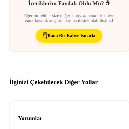
İçeriklerim Faydalı Oldu Mu? ☕
Eğer bu rehber size değer kattıysa, bana bir kahve
ısmarlayarak araştırmalarıma destek olabilirsiniz!
Bana Bir Kahve Ismarla
İlginizi Çekebilecek Diğer Yollar
Yorumlar