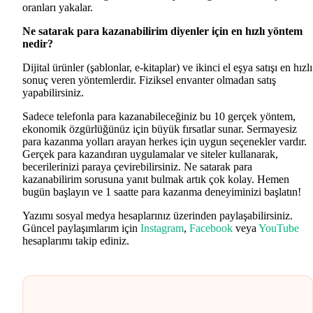
oranları yakalar.
Ne satarak para kazanabilirim diyenler için en hızlı yöntem
nedir?
Dijital ürünler (şablonlar, e-kitaplar) ve ikinci el eşya satışı en hızlı
sonuç veren yöntemlerdir. Fiziksel envanter olmadan satış
yapabilirsiniz.
Sadece telefonla para kazanabileceğiniz bu 10 gerçek yöntem,
ekonomik özgürlüğünüz için büyük fırsatlar sunar. Sermayesiz
para kazanma yolları arayan herkes için uygun seçenekler vardır.
Gerçek para kazandıran uygulamalar ve siteler kullanarak,
becerilerinizi paraya çevirebilirsiniz. Ne satarak para
kazanabilirim sorusuna yanıt bulmak artık çok kolay. Hemen
bugün başlayın ve 1 saatte para kazanma deneyiminizi başlatın!
Yazımı sosyal medya hesaplarınız üzerinden paylaşabilirsiniz.
Güncel paylaşımlarım için
Instagram
,
Facebook
veya
YouTube
hesaplarımı takip ediniz.