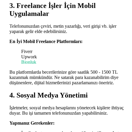
3. Freelance İşler İçin Mobil
Uygulamalar
Telefonunuzdan çeviri, metin yazarlığı, veri girişi vb. işler
yaparak gelir elde edebilirsiniz.
En İyi Mobil Freelance Platformları:
Fiverr
Upwork
Bionluk
Bu platformlarda becerilerinize göre saatlik 500 - 1500 TL
kazanmak mümkündür. Ne satarak para kazanabilirim diye
düşünenlere, dijital hizmetlerinizi pazarlamanızı öneririz.
4. Sosyal Medya Yönetimi
İşletmeler, sosyal medya hesaplarını yönetecek kişilere ihtiyaç
duyar. Bu işi tamamen telefonunuzdan yapabilirsiniz.
Yapmanız Gerekenler: