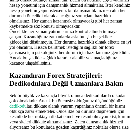
hesap yönetimi için danışmanlık hizmeti almaktalar. İster kendiniz
hesap yönetimi yapın isterseniz bir danışmanlık hizmeti alın her
durumda öncelikli olarak alacağınız sonuçlara hazırlıklı
olmalısınız. Her zaman kazanmak olmayacağı gibi her zaman
kaybetmekte söz konusu olmayacaktır.
Öncelikle her zaman yatırımlarınızı kontrol altında tutmaya
çalışın. Kazandığınız zamanlarda asla bu işin bu şekilde
gideceğini düşünmeyin. Her duruma hazırlıklı olmak elbette en iyi
yol olacaktır. Kısaca belirtmek istediğim sağlıklı bir forex
çalışması için psikolojinizi her durum için hazırlamanız gereklidir.
Ancak bu şekilde sağlıklı kararlar alabilir ve amaçladığınız
kazanca ulaşabilirsiniz.
Kazandıran Forex Stratejileri:
Dedikodulara Değil Uzmanlara Bakın
Sektör büyük ve kazançta büyük olunca dedikodularda o kadar
çok olmaktadır. Ancak bu önemsiz olduğunuz düşündüğünüz
dedikodu
ları dikkate alarak yatırım yapanların önemli bir kısmı
oldukça zarar etmekteler. Öncelikle bu duruma düşmemek için
kesinlikle her noktaya dikkat etmeli ve resmi olmayan kişi, kurum
veya siteleri dikkate almamalısınız. Zaten danışmanlık hizmeti
alıyorsanız bu konularda gözden kaçırdığınız noktalar olursa size