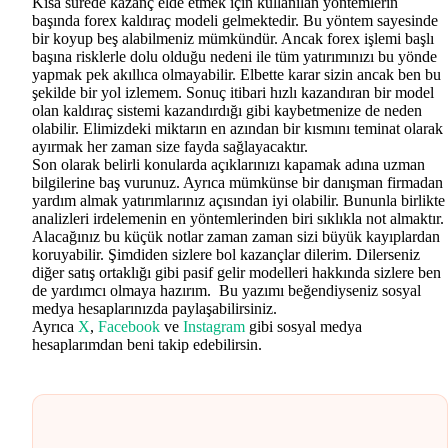
Kısa sürede kazanç elde etmek için kullanılan yöntemlerin
başında forex kaldıraç modeli gelmektedir. Bu yöntem sayesinde
bir koyup beş alabilmeniz mümkündür. Ancak forex işlemi başlı
başına risklerle dolu olduğu nedeni ile tüm yatırımınızı bu yönde
yapmak pek akıllıca olmayabilir. Elbette karar sizin ancak ben bu
şekilde bir yol izlemem. Sonuç itibari hızlı kazandıran bir model
olan kaldıraç sistemi kazandırdığı gibi kaybetmenize de neden
olabilir. Elimizdeki miktarın en azından bir kısmını teminat olarak
ayırmak her zaman size fayda sağlayacaktır.
Son olarak belirli konularda açıklarınızı kapamak adına uzman
bilgilerine baş vurunuz. Ayrıca mümkünse bir danışman firmadan
yardım almak yatırımlarınız açısından iyi olabilir. Bununla birlikte
analizleri irdelemenin en yöntemlerinden biri sıklıkla not almaktır.
Alacağınız bu küçük notlar zaman zaman sizi büyük kayıplardan
koruyabilir. Şimdiden sizlere bol kazançlar dilerim. Dilerseniz
diğer satış ortaklığı gibi pasif gelir modelleri hakkında sizlere ben
de yardımcı olmaya hazırım. Bu yazımı beğendiyseniz sosyal
medya hesaplarınızda paylaşabilirsiniz.
Ayrıca
X
,
Facebook
ve
Instagram
gibi sosyal medya
hesaplarımdan beni takip edebilirsin.