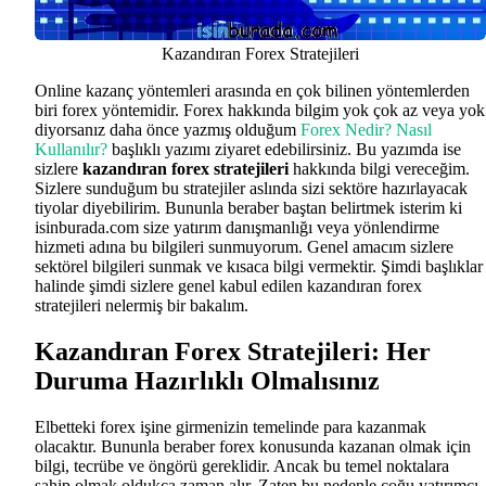
Kazandıran Forex Stratejileri
Online kazanç yöntemleri arasında en çok bilinen yöntemlerden
biri forex yöntemidir. Forex hakkında bilgim yok çok az veya yok
diyorsanız daha önce yazmış olduğum
Forex Nedir? Nasıl
Kullanılır?
başlıklı yazımı ziyaret edebilirsiniz. Bu yazımda ise
sizlere
kazandıran forex stratejileri
hakkında bilgi vereceğim.
Sizlere sunduğum bu stratejiler aslında sizi sektöre hazırlayacak
tiyolar diyebilirim. Bununla beraber baştan belirtmek isterim ki
isinburada.com size yatırım danışmanlığı veya yönlendirme
hizmeti adına bu bilgileri sunmuyorum. Genel amacım sizlere
sektörel bilgileri sunmak ve kısaca bilgi vermektir. Şimdi başlıklar
halinde şimdi sizlere genel kabul edilen kazandıran forex
stratejileri nelermiş bir bakalım.
Kazandıran Forex Stratejileri: Her
Duruma Hazırlıklı Olmalısınız
Elbetteki forex işine girmenizin temelinde para kazanmak
olacaktır. Bununla beraber forex konusunda kazanan olmak için
bilgi, tecrübe ve öngörü gereklidir. Ancak bu temel noktalara
sahip olmak oldukça zaman alır. Zaten bu nedenle çoğu yatırımcı