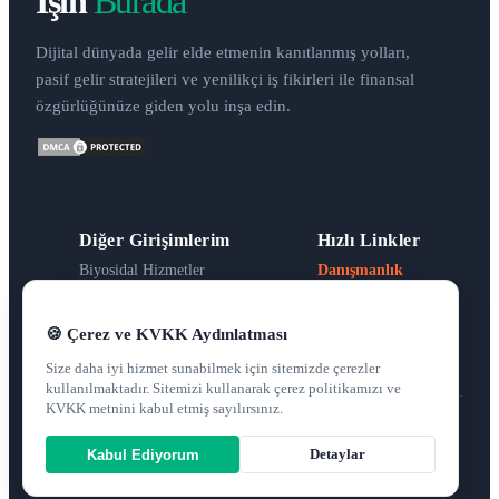
İşin
Burada
Dijital dünyada gelir elde etmenin kanıtlanmış yolları,
pasif gelir stratejileri ve yenilikçi iş fikirleri ile finansal
özgürlüğünüze giden yolu inşa edin.
Diğer Girişimlerim
Hızlı Linkler
Biyosidal Hizmetler
Danışmanlık
Direksiyon Eğitimi
Ai Araçları
SEO Hizmetlerim
Hakkımda
G.İ.P. Yönetimi
Sponsorluk
🍪 Çerez ve KVKK Aydınlatması
Dünya Mutfağı
İletişim
Size daha iyi hizmet sunabilmek için sitemizde çerezler
kullanılmaktadır. Sitemizi kullanarak çerez politikamızı ve
KVKK metnini kabul etmiş sayılırsınız.
© 2026
isinburada.com
— Tüm hakları saklıdır.
Gizlilik Politikası
Kullanım Şartları
Detaylar
Kabul Ediyorum
Architecture & UX Design by
AliaRior.com