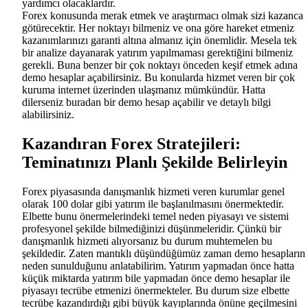
yardımcı olacaklardır.
Forex konusunda merak etmek ve araştırmacı olmak sizi kazanca
götürecektir. Her noktayı bilmeniz ve ona göre hareket etmeniz
kazanımlarınızı garanti altına almanız için önemlidir. Mesela tek
bir analize dayanarak yatırım yapılmaması gerektiğini bilmeniz
gerekli. Buna benzer bir çok noktayı önceden keşif etmek adına
demo hesaplar açabilirsiniz. Bu konularda hizmet veren bir çok
kuruma internet üzerinden ulaşmanız mümkündür. Hatta
dilerseniz buradan bir demo hesap açabilir ve detaylı bilgi
alabilirsiniz.
Kazandıran Forex Stratejileri:
Teminatınızı Planlı Şekilde Belirleyin
Forex piyasasında danışmanlık hizmeti veren kurumlar genel
olarak 100 dolar gibi yatırım ile başlanılmasını önermektedir.
Elbette bunu önermelerindeki temel neden piyasayı ve sistemi
profesyonel şekilde bilmediğinizi düşünmeleridir. Çünkü bir
danışmanlık hizmeti alıyorsanız bu durum muhtemelen bu
şekildedir. Zaten mantıklı düşündüğümüz zaman demo hesapların
neden sunulduğunu anlatabilirim. Yatırım yapmadan önce hatta
küçük miktarda yatırım bile yapmadan önce demo hesaplar ile
piyasayı tecrübe etmenizi önermekteler. Bu durum size elbette
tecrübe kazandırdığı gibi büyük kayıplarında önüne geçilmesini