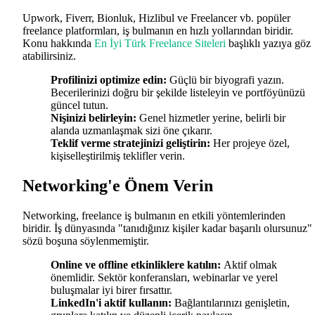
Upwork, Fiverr, Bionluk, Hizlibul ve Freelancer vb. popüler
freelance platformları, iş bulmanın en hızlı yollarından biridir.
Konu hakkında
En İyi Türk Freelance Siteleri
başlıklı yazıya göz
atabilirsiniz.
Profilinizi optimize edin:
Güçlü bir biyografi yazın.
Becerilerinizi doğru bir şekilde listeleyin ve portföyünüzü
güncel tutun.
Nişinizi belirleyin:
Genel hizmetler yerine, belirli bir
alanda uzmanlaşmak sizi öne çıkarır.
Teklif verme stratejinizi geliştirin:
Her projeye özel,
kişiselleştirilmiş teklifler verin.
Networking'e Önem Verin
Networking, freelance iş bulmanın en etkili yöntemlerinden
biridir. İş dünyasında "tanıdığınız kişiler kadar başarılı olursunuz"
sözü boşuna söylenmemiştir.
Online ve offline etkinliklere katılın:
Aktif olmak
önemlidir. Sektör konferansları, webinarlar ve yerel
buluşmalar iyi birer fırsattır.
LinkedIn'i aktif kullanın:
Bağlantılarınızı genişletin,