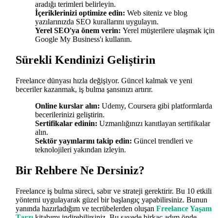
aradığı terimleri belirleyin.
İçeriklerinizi optimize edin:
Web siteniz ve blog
yazılarınızda SEO kurallarını uygulayın.
Yerel SEO'ya önem verin:
Yerel müşterilere ulaşmak için
Google My Business'ı kullanın.
Sürekli Kendinizi Geliştirin
Freelance dünyası hızla değişiyor. Güncel kalmak ve yeni
beceriler kazanmak, iş bulma şansınızı artırır.
Online kurslar alın:
Udemy, Coursera gibi platformlarda
becerilerinizi geliştirin.
Sertifikalar edinin:
Uzmanlığınızı kanıtlayan sertifikalar
alın.
Sektör yayınlarını takip edin:
Güncel trendleri ve
teknolojileri yakından izleyin.
Bir Rehbere Ne Dersiniz?
Freelance iş bulma süreci, sabır ve strateji gerektirir. Bu 10 etkili
yöntemi uygulayarak güzel bir başlangıç yapabilirsiniz. Bunun
yanında hazırladığım ve tecrübelerden oluşan
Freelance Yaşam
Tarzı
kitabımı indirebilirsiniz. Bu sayede birkaç adım önde