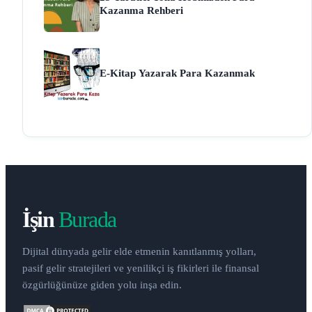
Kazanma Rehberi
E-Kitap Yazarak Para Kazanmak
İşin
Burada
Dijital dünyada gelir elde etmenin kanıtlanmış yolları,
pasif gelir stratejileri ve yenilikçi iş fikirleri ile finansal
özgürlüğünüze giden yolu inşa edin.