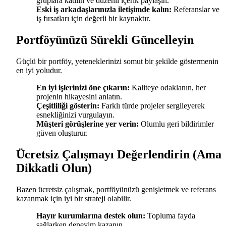
gruplara katılın ve düzenli içerik paylaşın.
Eski iş arkadaşlarınızla iletişimde kalın:
Referanslar ve
iş fırsatları için değerli bir kaynaktır.
Portföyünüzü Sürekli Güncelleyin
Güçlü bir portföy, yeteneklerinizi somut bir şekilde göstermenin
en iyi yoludur.
En iyi işlerinizi öne çıkarın:
Kaliteye odaklanın, her
projenin hikayesini anlatın.
Çeşitliliği gösterin:
Farklı türde projeler sergileyerek
esnekliğinizi vurgulayın.
Müşteri görüşlerine yer verin:
Olumlu geri bildirimler
güven oluşturur.
Ücretsiz Çalışmayı Değerlendirin (Ama
Dikkatli Olun)
Bazen ücretsiz çalışmak, portföyünüzü genişletmek ve referans
kazanmak için iyi bir strateji olabilir.
Hayır kurumlarına destek olun:
Topluma fayda
sağlarken deneyim kazanın.