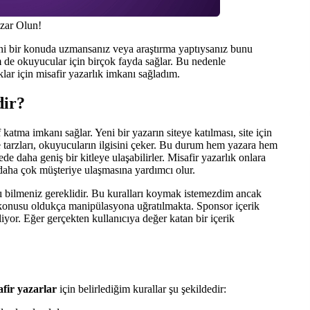
azar Olun!
Yani bir konuda uzmansanız veya araştırma yaptıysanız bunu
m de okuyucular için birçok fayda sağlar. Bu nedenle
lar için misafir yazarlık imkanı sağladım.
dir?
f katma imkanı sağlar. Yeni bir yazarın siteye katılması, site için
nce tarzları, okuyucuların ilgisini çeker. Bu durum hem yazara hem
e daha geniş bir kitleye ulaşabilirler. Misafir yazarlık onlara
a daha çok müşteriye ulaşmasına yardımcı olur.
ı bilmeniz gereklidir. Bu kuralları koymak istemezdim ancak
k konusu oldukça manipülasyona uğratılmakta. Sponsor içerik
iyor. Eğer gerçekten kullanıcıya değer katan bir içerik
fir yazarlar
için belirlediğim kurallar şu şekildedir: