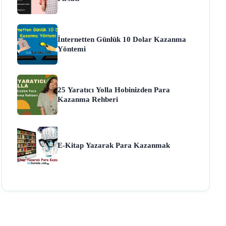
İnternetten Günlük 10 Dolar Kazanma
Yöntemi
25 Yaratıcı Yolla Hobinizden Para
Kazanma Rehberi
E-Kitap Yazarak Para Kazanmak