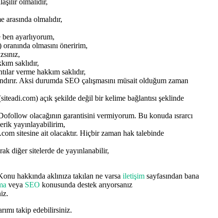
aşılır olmalıdır,
e arasında olmalıdır,
e ben ayarlıyorum,
) oranında olmasını öneririm,
zsınız,
kım saklıdır,
antılar verme hakkım saklıdır,
landırır. Aksi durumda SEO çalışmasını müsait olduğum zaman
(siteadi.com) açık şekilde değil bir kelime bağlantısı şeklinde
 Dofollow olacağının garantisini vermiyorum. Bu konuda ısrarcı
erik yayınlayabilirim,
.com sitesine ait olacaktır. Hiçbir zaman hak talebinde
ak diğer sitelerde de yayınlanabilir,
 Konu hakkında aklınıza takılan ne varsa
iletişim
sayfasından bana
ama
veya
SEO
konusunda destek arıyorsanız
iz.
rımı takip edebilirsiniz.