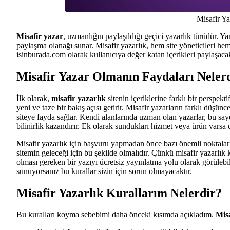
Misafir Y
Misafir yazar
, uzmanlığın paylaşıldığı geçici yazarlık türüdür. 
paylaşma olanağı sunar. Misafir yazarlık, hem site yöneticileri he
isinburada.com olarak kullanıcıya değer katan içerikleri paylaşacak
Misafir Yazar Olmanın Faydaları Neler
İlk olarak,
misafir yazarlık
sitenin içeriklerine farklı bir perspekti
yeni ve taze bir bakış açısı getirir. Misafir yazarların farklı düşü
siteye fayda sağlar. Kendi alanlarında uzman olan yazarlar, bu sayed
bilinirlik kazandırır. Ek olarak sundukları hizmet veya ürün vars
Misafir yazarlık için başvuru yapmadan önce bazı önemli noktalar
sitemin geleceği için bu şekilde olmalıdır. Çünkü misafir yazarlı
olması gereken bir yazıyı ücretsiz yayınlatma yolu olarak görülebil
sunuyorsanız bu kurallar sizin için sorun olmayacaktır.
Misafir Yazarlık Kurallarım Nelerdir?
Bu kuralları koyma sebebimi daha önceki kısımda açıkladım.
Misa