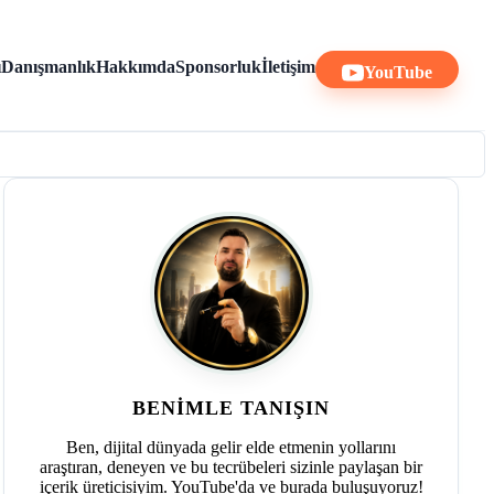
ı
Danışmanlık
Hakkımda
Sponsorluk
İletişim
YouTube
BENIMLE TANIŞIN
Ben, dijital dünyada gelir elde etmenin yollarını
araştıran, deneyen ve bu tecrübeleri sizinle paylaşan bir
içerik üreticisiyim. YouTube'da ve burada buluşuyoruz!