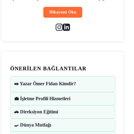
Hikayemi Oku
ÖNERILEN BAĞLANTILAR
✒️ Yazar Ömer Fidan Kimdir?
💼 İşletme Profili Hizmetleri
🚗 Direksiyon Eğitimi
🍳 Dünya Mutfağı