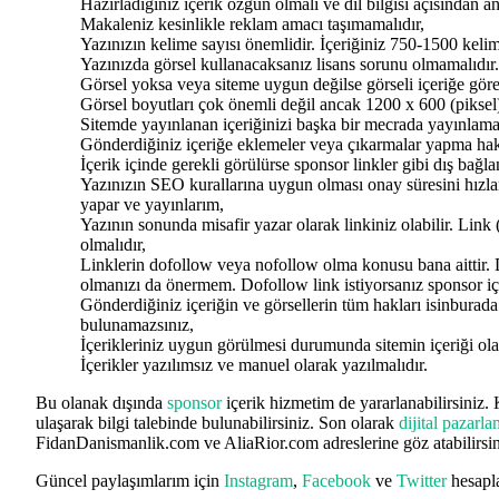
Hazırladığınız içerik özgün olmalı ve dil bilgisi açısından anl
Makaleniz kesinlikle reklam amacı taşımamalıdır,
Yazınızın kelime sayısı önemlidir. İçeriğiniz 750-1500 kelim
Yazınızda görsel kullanacaksanız lisans sorunu olmamalıdır.
Görsel yoksa veya siteme uygun değilse görseli içeriğe gör
Görsel boyutları çok önemli değil ancak 1200 x 600 (piksel
Sitemde yayınlanan içeriğinizi başka bir mecrada yayınlama
Gönderdiğiniz içeriğe eklemeler veya çıkarmalar yapma hak
İçerik içinde gerekli görülürse sponsor linkler gibi dış bağl
Yazınızın SEO kurallarına uygun olması onay süresini hız
yapar ve yayınlarım,
Yazının sonunda misafir yazar olarak linkiniz olabilir. Link 
olmalıdır,
Linklerin dofollow veya nofollow olma konusu bana aittir.
olmanızı da önermem. Dofollow link istiyorsanız sponsor iç
Gönderdiğiniz içeriğin ve görsellerin tüm hakları isinburada
bulunamazsınız,
İçerikleriniz uygun görülmesi durumunda sitemin içeriği olar
İçerikler yazılımsız ve manuel olarak yazılmalıdır.
Bu olanak dışında
sponsor
içerik hizmetim de yararlanabilirsiniz.
ulaşarak bilgi talebinde bulunabilirsiniz. Son olarak
dijital pazarl
FidanDanismanlik.com ve AliaRior.com adreslerine göz atabilirsin
Güncel paylaşımlarım için
Instagram
,
Facebook
ve
Twitter
hesapla