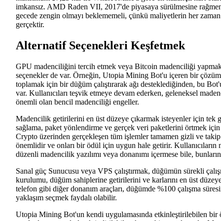
imkansız. AMD Raden VII, 2017'de piyasaya sürülmesine rağmen h
gecede zengin olmayı beklememeli, çünkü maliyetlerin her zaman 
gerçektir.
Alternatif Seçenekleri Keşfetmek
GPU madenciliğini tercih etmek veya Bitcoin madenciliği yapmak 
seçenekler de var. Örneğin, Utopia Mining Bot'u içeren bir çözüm
toplamak için bir düğüm çalıştırarak ağı desteklediğinden, bu Bot'u
var. Kullanıcıları teşvik etmeye devam ederken, geleneksel madenc
önemli olan bencil madenciliği engeller.
Madencilik getirilerini en üst düzeye çıkarmak isteyenler için t
sağlama, paket yönlendirme ve gerçek veri paketlerini örtmek için 
Crypto üzerinden gerçekleşen tüm işlemler tamamen gizli ve takip 
önemlidir ve onları bir ödül için uygun hale getirir. Kullanıcıları
düzenli madencilik yazılımı veya donanımı içermese bile, bunla
Sanal güç Sunucusu veya VPS çalıştırmak, düğümün sürekli çalış
kurulumu, düğüm sahiplerine getirilerini ve karlarını en üst düzeye
telefon gibi diğer donanım araçları, düğümde %100 çalışma süresin
yaklaşım seçmek faydalı olabilir.
Utopia Mining Bot'un kendi uygulamasında etkinleştirilebilen bir ö