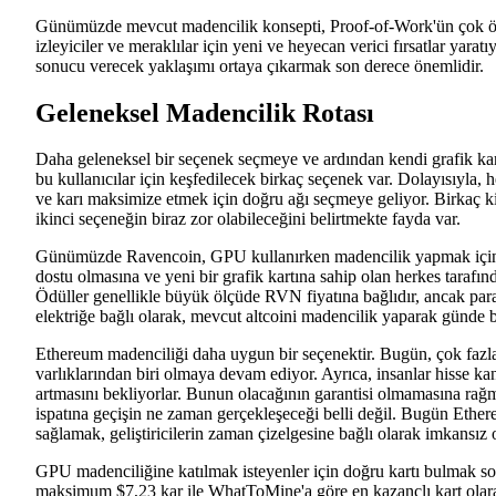
Günümüzde mevcut madencilik konsepti, Proof-of-Work'ün çok ötes
izleyiciler ve meraklılar için yeni ve heyecan verici fırsatlar yarat
sonucu verecek yaklaşımı ortaya çıkarmak son derece önemlidir.
Geleneksel Madencilik Rotası
Daha geleneksel bir seçenek seçmeye ve ardından kendi grafik kar
bu kullanıcılar için keşfedilecek birkaç seçenek var. Dolayısıyla,
ve karı maksimize etmek için doğru ağı seçmeye geliyor. Birkaç ki
ikinci seçeneğin biraz zor olabileceğini belirtmekte fayda var.
Günümüzde Ravencoin, GPU kullanırken madencilik yapmak için en
dostu olmasına ve yeni bir grafik kartına sahip olan herkes tarafınd
Ödüller genellikle büyük ölçüde RVN fiyatına bağlıdır, ancak pa
elektriğe bağlı olarak, mevcut altcoini madencilik yaparak günde 
Ethereum madenciliği daha uygun bir seçenektir. Bugün, çok fazla
varlıklarından biri olmaya devam ediyor. Ayrıca, insanlar hisse 
artmasını bekliyorlar. Bunun olacağının garantisi olmamasına rağmen,
ispatına geçişin ne zaman gerçekleşeceği belli değil. Bugün Ethere
sağlamak, geliştiricilerin zaman çizelgesine bağlı olarak imkansız o
GPU madenciliğine katılmak isteyenler için doğru kartı bulmak
maksimum $7,23 kar ile WhatToMine'a göre en kazançlı kart olarak