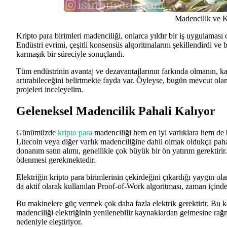
Madencilik ve K
Kripto para birimleri madenciliği, onlarca yıldır bir iş uygulaması 
Endüstri evrimi, çeşitli konsensüs algoritmalarını şekillendirdi v
karmaşık bir süreciyle sonuçlandı.
Tüm endüstrinin avantaj ve dezavantajlarının farkında olmanın, ka
artırabileceğini belirtmekte fayda var. Öyleyse, bugün mevcut olan 
projeleri inceleyelim.
Geleneksel Madencilik Pahali Kalıyor
Günümüzde
kripto para
madenciliği hem en iyi varlıklara hem de 
Litecoin veya diğer varlık madenciliğine dahil olmak oldukça paha
donanım satın alımı, genellikle çok büyük bir ön yatırım gerektirir
ödenmesi gerekmektedir.
Elektriğin kripto para birimlerinin çekirdeğini çıkardığı yaygın ola
da aktif olarak kullanılan Proof-of-Work algoritması, zaman içinde
Bu makinelere güç vermek çok daha fazla elektrik gerektirir. Bu 
madenciliği elektriğinin yenilenebilir kaynaklardan gelmesine rağ
nedeniyle eleştiriyor.