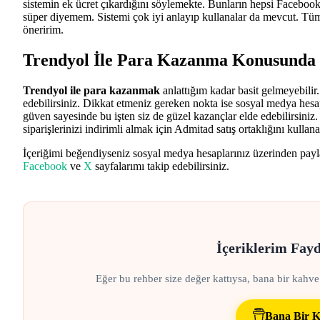
sistemin ek ücret çıkardığını söylemekte. Bunların hepsi Facebook
süper diyemem. Sistemi çok iyi anlayıp kullanalar da mevcut. Tüm 
öneririm.
Trendyol İle Para Kazanma Konusunda
Trendyol ile para kazanmak
anlattığım kadar basit gelmeyebilir
edebilirsiniz. Dikkat etmeniz gereken nokta ise sosyal medya hesapl
güven sayesinde bu işten siz de güzel kazançlar elde edebilirsini
siparişlerinizi indirimli almak için Admitad satış ortaklığını kullanab
İçeriğimi beğendiyseniz sosyal medya hesaplarınız üzerinden payla
Facebook
ve
X
sayfalarımı takip edebilirsiniz.
İçeriklerim Fay
Eğer bu rehber size değer kattıysa, bana bir kahve
Bana Bir K