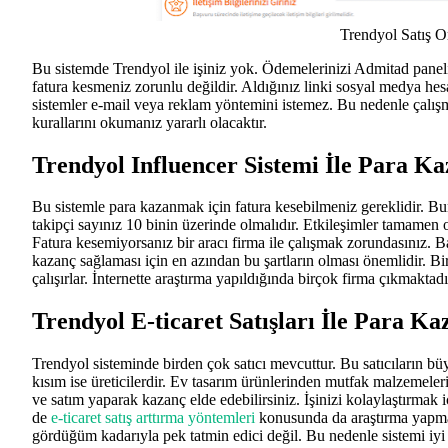
Trendyol Satış Or
Bu sistemde Trendyol ile işiniz yok. Ödemelerinizi Admitad paneli
fatura kesmeniz zorunlu değildir. Aldığınız linki sosyal medya hesa
sistemler e-mail veya reklam yöntemini istemez. Bu nedenle çalışm
kurallarını okumanız yararlı olacaktır.
Trendyol Influencer Sistemi İle Para K
Bu sistemle para kazanmak için fatura kesebilmeniz gereklidir. Bu
takipçi sayınız 10 binin üzerinde olmalıdır. Etkileşimler tamamen o
Fatura kesemiyorsanız bir aracı firma ile çalışmak zorundasınız. Bas
kazanç sağlaması için en azından bu şartların olması önemlidir. Bi
çalışırlar. İnternette araştırma yapıldığında birçok firma çıkmakt
Trendyol E-ticaret Satışları İle Para K
Trendyol sisteminde birden çok satıcı mevcuttur. Bu satıcıların bü
kısım ise üreticilerdir. Ev tasarım ürünlerinden mutfak malzemeleri
ve satım yaparak kazanç elde edebilirsiniz. İşinizi kolaylaştırmak i
de
e-ticaret satış arttırma yöntemleri
konusunda da araştırma yapman
gördüğüm kadarıyla pek tatmin edici değil. Bu nedenle sistemi iyi 