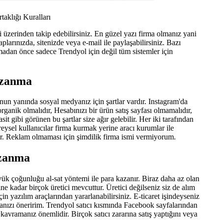
taklığı Kuralları
 üzerinden takip edebilirsiniz. En güzel yazı firma olmanız yani
plarınızda, sitenizde veya e-mail ile paylaşabilirsiniz. Bazı
adan önce sadece Trendyol için değil tüm sistemler için
azanma
nun yanında sosyal medyanız için şartlar vardır. Instagram'da
rganik olmalıdır, Hesabınızı bir ürün satış sayfası olmamalıdır,
it gibi görünen bu şartlar size ağır gelebilir. Her iki tarafından
reysel kullanıcılar firma kurmak yerine aracı kurumlar ile
adır. Reklam olmaması için şimdilik firma ismi vermiyorum.
azanma
yük çoğunluğu al-sat yöntemi ile para kazanır. Biraz daha az olan
ne kadar birçok üretici mevcuttur. Üretici değilseniz siz de alım
çin yazılım araçlarından yararlanabilirsiniz. E-ticaret işindeyseniz
ızı öneririm. Trendyol satıcı kısmında Facebook sayfalarından
kavramanız önemlidir. Birçok satıcı zararına satış yaptığını veya