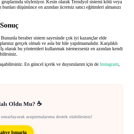
 gruplarında söyleniyor. Kesin olarak Trendyol sistemi kötü veya
bunları düşününce en azından ücretsiz satıcı eğitimleri almanızı
 Sonuç
. Bununla beraber sistem sayesinde çok iyi kazançlar elde
arınız gerçek olmalı ve asla bir hile yapılmamalıdır. Karşılıklı
z. İş olarak bu yöntemleri kullanmak istemezseniz en azından kendi
ilirsiniz.
şabilirsiniz. En güncel içerik ve duyurularım için de
Instagram
,
dalı Oldu Mu? ☕
 ısmarlayarak araştırmalarıma destek olabilirsiniz!
ahve Ismarla