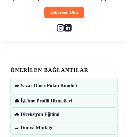
Hikayemi Oku
ÖNERILEN BAĞLANTILAR
✒️ Yazar Ömer Fidan Kimdir?
💼 İşletme Profili Hizmetleri
🚗 Direksiyon Eğitimi
🍳 Dünya Mutfağı