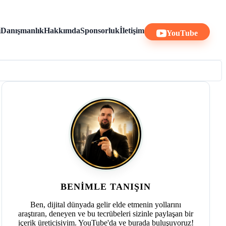
ı
Danışmanlık
Hakkımda
Sponsorluk
İletişim
YouTube
BENIMLE TANIŞIN
Ben, dijital dünyada gelir elde etmenin yollarını
araştıran, deneyen ve bu tecrübeleri sizinle paylaşan bir
içerik üreticisiyim. YouTube'da ve burada buluşuyoruz!