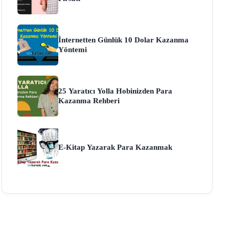
İnternetten Günlük 10 Dolar Kazanma
Yöntemi
25 Yaratıcı Yolla Hobinizden Para
Kazanma Rehberi
E-Kitap Yazarak Para Kazanmak