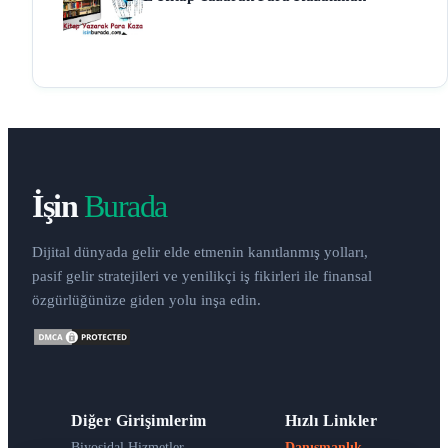
İşin
Burada
Dijital dünyada gelir elde etmenin kanıtlanmış yolları,
pasif gelir stratejileri ve yenilikçi iş fikirleri ile finansal
özgürlüğünüze giden yolu inşa edin.
Diğer Girişimlerim
Hızlı Linkler
Biyosidal Hizmetler
Danışmanlık