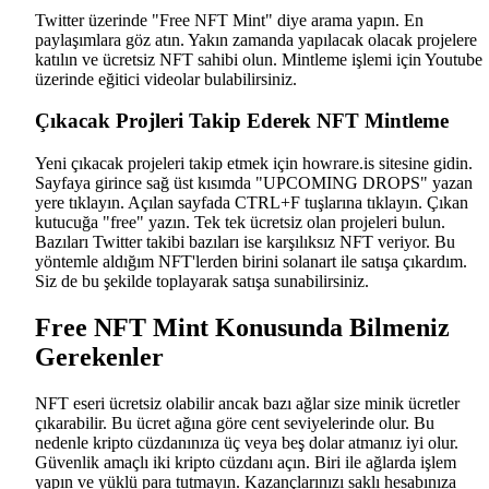
Twitter üzerinde "Free NFT Mint" diye arama yapın. En
paylaşımlara göz atın. Yakın zamanda yapılacak olacak projelere
katılın ve ücretsiz NFT sahibi olun. Mintleme işlemi için Youtube
üzerinde eğitici videolar bulabilirsiniz.
Çıkacak Projleri Takip Ederek NFT Mintleme
Yeni çıkacak projeleri takip etmek için howrare.is sitesine gidin.
Sayfaya girince sağ üst kısımda "UPCOMING DROPS" yazan
yere tıklayın. Açılan sayfada CTRL+F tuşlarına tıklayın. Çıkan
kutucuğa "free" yazın. Tek tek ücretsiz olan projeleri bulun.
Bazıları Twitter takibi bazıları ise karşılıksız NFT veriyor. Bu
yöntemle aldığım NFT'lerden birini solanart ile satışa çıkardım.
Siz de bu şekilde toplayarak satışa sunabilirsiniz.
Free NFT Mint Konusunda Bilmeniz
Gerekenler
NFT eseri ücretsiz olabilir ancak bazı ağlar size minik ücretler
çıkarabilir. Bu ücret ağına göre cent seviyelerinde olur. Bu
nedenle kripto cüzdanınıza üç veya beş dolar atmanız iyi olur.
Güvenlik amaçlı iki kripto cüzdanı açın. Biri ile ağlarda işlem
yapın ve yüklü para tutmayın. Kazançlarınızı saklı hesabınıza