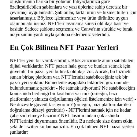
oluşturmanın harika bir yoludur. İhtiyaçlarınıza göre
özelleştirilebilen şablonlara ve yazı tiplerine sahip ücretsiz bir
çevrimiçi uygulamadır. Şablonlar, farklı ürün ve hizmet türleri için
tasarlanmıştır. Böylece işletmenize veya ürün türünüze uygun
olanı bulabilirsiniz. NFT'leri tasarlama süreci oldukça basit ve
basittir. Sadece şablonu seçmeniz ve Canva'nın sürükle ve bırak
arayüzünün yardımıyla şablona eklemeniz yeterlidir.
En Çok Bilinen NFT Pazar Yerleri
NFT'ler yeni bir varlık sınıfıdır. Blok zincirinde alınıp satılabilen
dijital varlıklardır. NFT pazarı hala genç ve bunları satmak için
güvenilir bir pazar yeri bulmak oldukça zor. Ancak, bu hizmeti
sunan birkaç platform var. NFT'lerinizi satabileceğiniz tek bir
pazar yeri yoktur. Bu nedenle aşağıdaki faktörleri göz önünde
bulundurmanız gerekir: - Ne satmak istiyorum? Ne satabileceğim
konusunda herhangi bir kısıtlama var mı? (örneğin, bazı
platformlar yalnızca doğrulanmış öğeleri listelemenize izin verir) -
Ne düzeyde güvenlik istiyorum? (örneğin, bazı platformlar ileri
doğrulama düzeyi gerektirir) - NFT'lerimi satmak için ne kadar
çaba sarf etmeye hazırım? NFT tasarımından çok aslında
NFT'lerinizi duyurmanız önemlidir. Bu nedenle size önem etkin
şekilde Twitter kullanmanızdır. En çok bilinen NFT pazar yerleri
şunlardır: