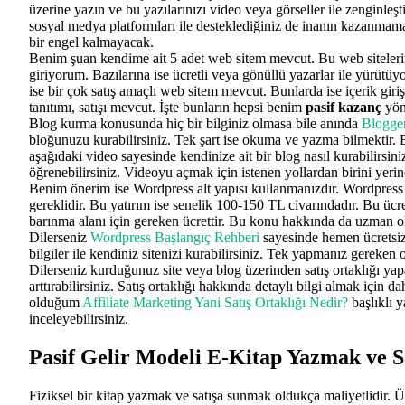
üzerine yazın ve bu yazılarınızı video veya görseller ile zenginleş
sosyal medya platformları ile desteklediğiniz de inanın kazanmam
bir engel kalmayacak.
Benim şuan kendime ait 5 adet web sitem mevcut. Bu web sitelerine
giriyorum. Bazılarına ise ücretli veya gönüllü yazarlar ile yürütü
ise bir çok satış amaçlı web sitem mevcut. Bunlarda ise içerik giri
tanıtımı, satışı mevcut. İşte bunların hepsi benim
pasif kazanç
yön
Blog kurma konusunda hiç bir bilginiz olmasa bile anında
Blogge
bloğunuzu kurabilirsiniz. Tek şart ise okuma ve yazma bilmektir.
aşağıdaki video sayesinde kendinize ait bir blog nasıl kurabilirsin
öğrenebilirsiniz. Videoyu açmak için istenen yollardan birini yerine
Benim önerim ise Wordpress alt yapısı kullanmanızdır. Wordpress i
gereklidir. Bu yatırım ise senelik 100-150 TL civarındadır. Bu ücre
barınma alanı için gereken ücrettir. Bu konu hakkında da uzman 
Dilerseniz
Wordpress Başlangıç Rehberi
sayesinde hemen ücretsiz
bilgiler ile kendiniz sitenizi kurabilirsiniz. Tek yapmanız gerek
Dilerseniz kurduğunuz site veya blog üzerinden satış ortaklığı ya
arttırabilirsiniz. Satış ortaklığı hakkında detaylı bilgi almak için 
olduğum
Affiliate Marketing Yani Satış Ortaklığı Nedir?
başlıklı 
inceleyebilirsiniz.
Pasif Gelir Modeli
E-Kitap Yazmak ve S
Fiziksel bir kitap yazmak ve satışa sunmak oldukça maliyetlidir. Üs