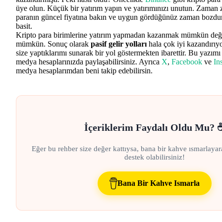
üye olun. Küçük bir yatırım yapın ve yatırımınızı unutun. Zaman 
paranın güncel fiyatına bakın ve uygun gördüğünüz zaman bozdu
basit.
Kripto para birimlerine yatırım yapmadan kazanmak mümkün değil
mümkün. Sonuç olarak
pasif gelir yolları
hala çok iyi kazandırı
size yaptıklarımı sunarak bir yol göstermekten ibarettir. Bu yazım
medya hesaplarınızda paylaşabilirsiniz. Ayrıca
X
,
Facebook
ve
In
medya hesaplarımdan beni takip edebilirsin.
İçeriklerim Faydalı Oldu Mu? 
Eğer bu rehber size değer kattıysa, bana bir kahve ısmarlayar
destek olabilirsiniz!
Bana Bir Kahve Ismarla