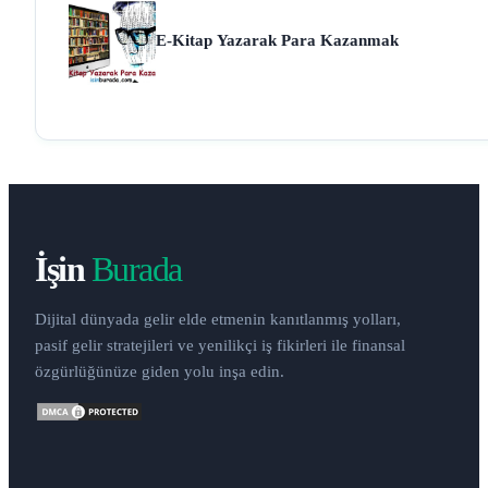
E-Kitap Yazarak Para Kazanmak
İşin
Burada
Dijital dünyada gelir elde etmenin kanıtlanmış yolları,
pasif gelir stratejileri ve yenilikçi iş fikirleri ile finansal
özgürlüğünüze giden yolu inşa edin.