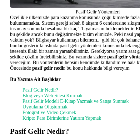
Pasif Gelir Yöntemleri
Özellikle ülkemizde para kazanma konusunda çoğu kimsede fazla 
bulunmamakta. Sistem gereği sabah 8 akşam 6 cenderesine sıkış
insan ay sonunda hesabına bir kaç TL yatmasını beklemektedir. E
bu şekilde ancak bunu değiştirmekte bizim elimizde. Peki nasıl 
vaktim yok? Bilgisayar kullanmayı bilemem... gibi bir çok bahane ü
bunlar gösterir ki aslında pasif gelir yöntemleri konusunda tek enge
isteseniz illaki bir zaman yaratabilirsiniz. Gerekiyorsa yarım saat
şekilde çözüm üretebilirsiniz. Bu yazımda sizlere
pasif gelir yönt
vereceğim. Bu yöntemlerin hepsini kendimde kullandım ve hala 
Öncesinde
pasif gelir nedir
bu konu hakkında bilgi vereyim.
Bu Yazıma Ait Başlıklar
Pasif Gelir Nedir?
Blog veya Web Sitesi Kurmak
Pasif Gelir Modeli E-Kitap Yazmak ve Satışa Sunmak
Uygulama Oluşturmak
Fotoğraf ve Video Çekmek
Kripto Para Birimlerine Yatırım Yapmak
Pasif Gelir Nedir?