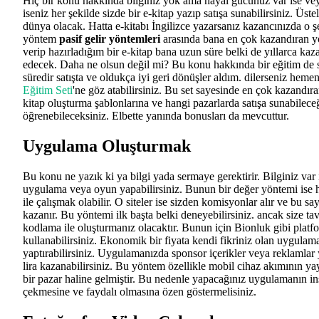
Hiç bir konu hakkında bilginiz yok ama hayal gücünüz var ise v
iseniz her şekilde sizde bir e-kitap yazıp satışa sunabilirsiniz. Üste
dünya olacak. Hatta e-kitabı İngilizce yazarsanız kazancınızda o ş
yöntem
pasif gelir yöntemleri
arasında bana en çok kazandıran yo
verip hazırladığım bir e-kitap bana uzun süre belki de yıllarca k
edecek. Daha ne olsun değil mi? Bu konu hakkında bir eğitim de
süredir satışta ve oldukça iyi geri dönüşler aldım. dilerseniz heme
Eğitim Seti
'ne göz atabilirsiniz. Bu set sayesinde en çok kazandıra
kitap oluşturma şablonlarına ve hangi pazarlarda satışa sunabileceğ
öğrenebileceksiniz. Elbette yanında bonusları da mevcuttur.
Uygulama Oluşturmak
Bu konu ne yazık ki ya bilgi yada sermaye gerektirir. Bilginiz var 
uygulama veya oyun yapabilirsiniz. Bunun bir değer yöntemi ise h
ile çalışmak olabilir. O siteler ise sizden komisyonlar alır ve bu 
kazanır. Bu yöntemi ilk başta belki deneyebilirsiniz. ancak size ta
kodlama ile oluşturmanız olacaktır. Bunun için Bionluk gibi platfo
kullanabilirsiniz. Ekonomik bir fiyata kendi fikriniz olan uygula
yaptırabilirsiniz. Uygulamanızda sponsor içerikler veya reklamlar
lira kazanabilirsiniz. Bu yöntem özellikle mobil cihaz akımının y
bir pazar haline gelmiştir. Bu nedenle yapacağınız uygulamanın ins
çekmesine ve faydalı olmasına özen göstermelisiniz.