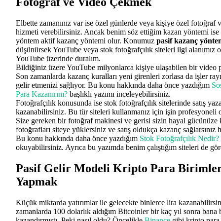
Fotoğraf ve Video Çekmek
Elbette zamanınız var ise özel günlerde veya kişiye özel fotoğraf
hizmeti verebilirsiniz. Ancak benim söz ettiğim kazan yöntemi ise 
yöntem aktif kazanç yöntemi olur. Konumuz
pasif kazanç yönte
düşünürsek YouTube veya stok fotoğrafçılık siteleri ilgi alanımız o
YouTube üzerinde duralım.
Bildiğiniz üzere YouTube milyonlarca kişiye ulaşabilen bir video 
Son zamanlarda kazanç kuralları yeni girenleri zorlasa da işler rayı
gelir etmenizi sağlıyor. Bu konu hakkında daha önce yazdığım
So
Para Kazanırım?
başlıklı yazımı inceleyebilirsiniz.
Fotoğrafçılık konusunda ise stok fotoğrafçılık sitelerinde satış yaz
kazanabilirsiniz. Bu tür siteleri kullanmanız için işin profesyonel
Size gereken bir fotoğraf makinesi ve gerisi sizin hayal gücünüze 
fotoğrafları siteye yüklersiniz ve satış oldukça kazanç sağlarsınız 
Bu konu hakkında daha önce yazdığım
Stok Fotoğrafçılık Nedir?
okuyabilirsiniz. Ayrıca bu yazımda benim çalıştığım siteleri de gör
Pasif Gelir Modeli
Kripto Para Birimler
Yapmak
Küçük miktarda yatırımlar ile gelecekte binlerce lira kazanabilirsi
zamanlarda 100 dolarlık aldığım Bitcoinler bir kaç yıl sonra bana 
kazandırmıştı. Peki nasıl oldu? Öncelikle
Binance
gibi kripto para