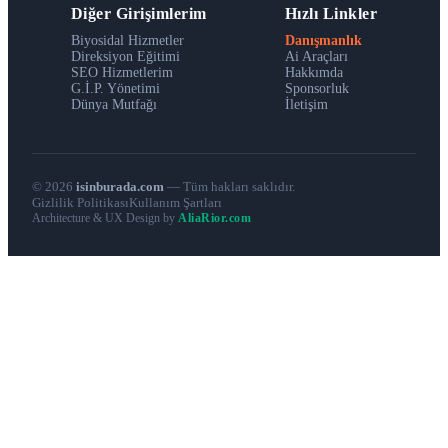
Diğer Girişimlerim
Hızlı Linkler
Biyosidal Hizmetler
Danışmanlık
Direksiyon Eğitimi
Ai Araçları
SEO Hizmetlerim
Hakkımda
G.İ.P. Yönetimi
Sponsorluk
Dünya Mutfağı
İletişim
© 2026
isinburada.com
— Tüm hakları saklıdır.
Gizlilik Politikası
Kullanım Şartları
Architecture & UX Design by
AliaRior.com