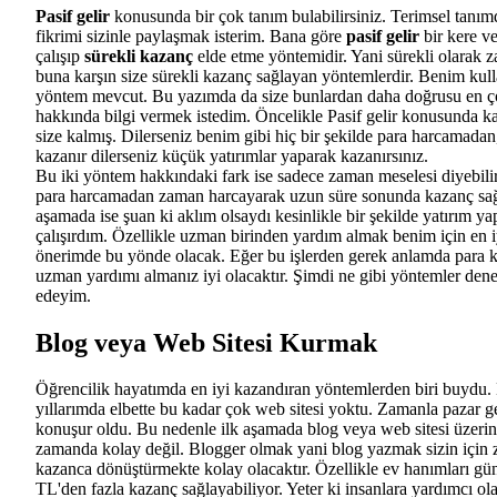
Pasif gelir
konusunda bir çok tanım bulabilirsiniz. Terimsel tanım
fikrimi sizinle paylaşmak isterim. Bana göre
pasif gelir
bir kere ve
çalışıp
sürekli kazanç
elde etme yöntemidir. Yani sürekli olarak
buna karşın size sürekli kazanç sağlayan yöntemlerdir. Benim kul
yöntem mevcut. Bu yazımda da size bunlardan daha doğrusu en ç
hakkında bilgi vermek istedim. Öncelikle Pasif gelir konusunda 
size kalmış. Dilerseniz benim gibi hiç bir şekilde para harcamada
kazanır dilerseniz küçük yatırımlar yaparak kazanırsınız.
Bu iki yöntem hakkındaki fark ise sadece zaman meselesi diyebili
para harcamadan zaman harcayarak uzun süre sonunda kazanç sağl
aşamada ise şuan ki aklım olsaydı kesinlikle bir şekilde yatırım 
çalışırdım. Özellikle uzman birinden yardım almak benim için en i
önerimde bu yönde olacak. Eğer bu işlerden gerek anlamda para k
uzman yardımı almanız iyi olacaktır. Şimdi ne gibi yöntemler dene
edeyim.
Blog veya Web Sitesi Kurmak
Öğrencilik hayatımda en iyi kazandıran yöntemlerden biri buydu.
yıllarımda elbette bu kadar çok web sitesi yoktu. Zamanla pazar gen
konuşur oldu. Bu nedenle ilk aşamada blog veya web sitesi üzer
zamanda kolay değil. Blogger olmak yani blog yazmak sizin için 
kazanca dönüştürmekte kolay olacaktır. Özellikle ev hanımları g
TL'den fazla kazanç sağlayabiliyor. Yeter ki insanlara yardımcı ol